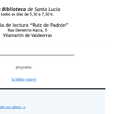
=================================
programa:
la biblio galego
radas por admin
→