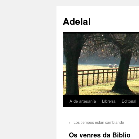
Adelal
A de artesanía
Librería
Editorial
Saltar
al
←
Los tiempos están cambiando
contenido
Os venres da Biblio