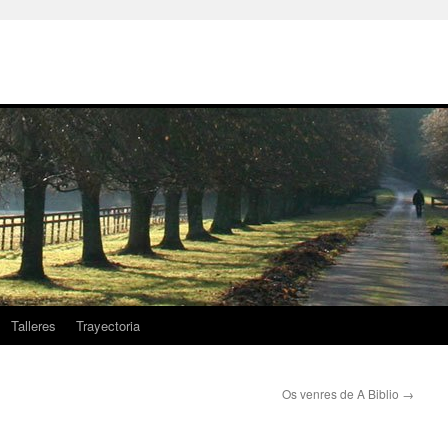
Talleres
Trayectoria
Os venres de A Biblio
→