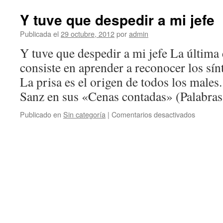
Y tuve que despedir a mi jefe
Publicada el
29 octubre, 2012
por
admin
Y tuve que despedir a mi jefe La última 
consiste en aprender a reconocer los sín
La prisa es el origen de todos los males
Sanz en sus «Cenas contadas» (Palabr
en
Publicado en
Sin categoría
|
Comentarios desactivados
Y
tuve
que
despedir
a
mi
jefe