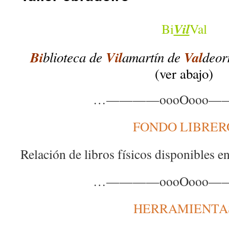
Vil
Bi
Val
Bi
blioteca de
Vil
amartín de
Val
deor
(ver abajo)
…————oooOooo
FONDO LIBRER
Relación de libros físicos disponibles en
…————oooOooo
HERRAMIENTA